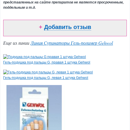
представленных на сайте препаратов не является просроченным,
Эпиляция
поддельным и т.д.
и
парафинотерапия
+
Добавить отзыв
Ароматерапия
Косметика
для
Еще из линии
Линия Супинаторы Гель-полимер Gehwol
соляриев
Подарочные
наборы
Гель-подушка под пальцы G, правая 1 штука Gehwol
и
сертификаты
Гель-подушка под пальцы G, левая 1 штука Gehwol
Парфюмерия
Детская
гамма
Товар
дня
Powerbrasion /