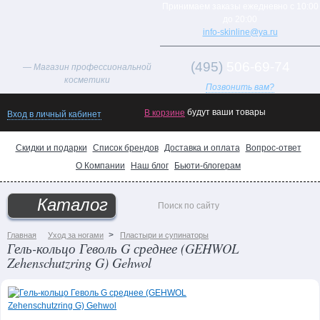
Принимаем заказы ежедневно с 10:00
до 20:00
info-skinline@ya.ru
(495)
506-69-74
— Магазин профессиональной
косметики
Позвонить вам?
будут ваши товары
В корзине
Вход в личный кабинет
Скидки и подарки
Список брендов
Доставка и оплата
Вопрос-ответ
О Компании
Наш блог
Бьюти-блогерам
Товар
дня!
Каталог
Хиты
продаж
>
Главная
Уход за ногами
Пластыри и супинаторы
Новинки
Гель-кольцо Геволь G среднее (GEHWOL
каталога
Zehenschutzring G) Gehwol
Поможем
выбрать
подарок!