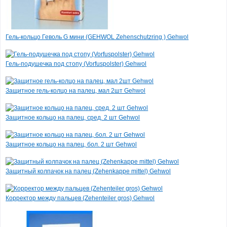
Полная система для
микро-дермабразии в
домашних условиях
Skin doctors
Гель-кольцо Геволь G мини (GEHWOL Zehenschutzring ) Gehwol
6 500 руб.
(-15%)
5 525 руб.
Гель-подушечка под стопу (Vorfuspolster) Gehwol
Все товары дня
Защитное гель-колцо на палец, мал 2шт Gehwol
Защитное кольцо на палец, сред. 2 шт Gehwol
Защитное кольцо на палец, бол. 2 шт Gehwol
Защитный колпачок на палец (Zehenkappe mittel) Gehwol
Корректор между пальцев (Zehenteiler gros) Gehwol