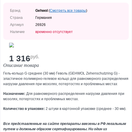
Уход
за
Брэнд
Gehwol
(
Смотреть все товары
)
лицом
Страна
Германия
Уход
Артикул
26926
за
Наличие
временно отсутствует
телом
Уход
за
руками
1 316
руб.
Уход
Описание товара
за
Гель-кольцо G среднее (30 мм) Геволь (GEHWOL Zehenschutzring G) -
ногами
эластичное полимерно-гелевое кольцо для равномерного распределения
Средства
нагрузки давления при мозолях, потертостях и проблемных местах
для
Назначение:
Для равномерного распределения нагрузки давления при
волос
мозолях, потертостях и проблемных местах.
Декоративная
Количество в упаковке:
2 штуки в картонной упаковке (среднее - 30 мм).
косметика
Уход
для
Все представленные на сайте препараты ввезены в РФ легальным
мужчин
путем и должным образом сертифицированы. Ни один из