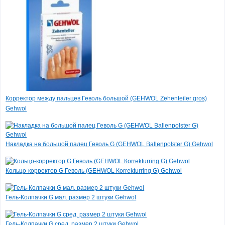
Корректор между пальцев Геволь большой (GEHWOL Zehenteiler gros)
Gehwol
Накладка на большой палец Геволь G (GEHWOL Ballenpolster G) Gehwol
Кольцо-корректор G Геволь (GEHWOL Кorrekturring G) Gehwol
Гель-Колпачки G мал. размер 2 штуки Gehwol
Гель-Колпачки G сред. размер 2 штуки Gehwol