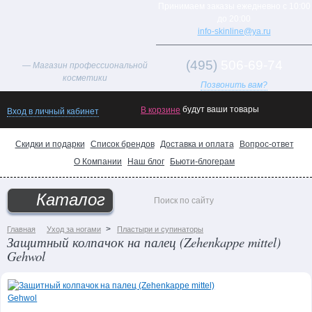
Принимаем заказы ежедневно с 10:00
до 20:00
info-skinline@ya.ru
(495)
506-69-74
— Магазин профессиональной
косметики
Позвонить вам?
будут ваши товары
В корзине
Вход в личный кабинет
Скидки и подарки
Список брендов
Доставка и оплата
Вопрос-ответ
Товар
О Компании
Наш блог
Бьюти-блогерам
дня!
Хиты
Каталог
продаж
Новинки
>
Главная
Уход за ногами
Пластыри и супинаторы
каталога
Защитный колпачок на палец (Zehenkappe mittel)
Gehwol
Поможем
выбрать
подарок!
Уход