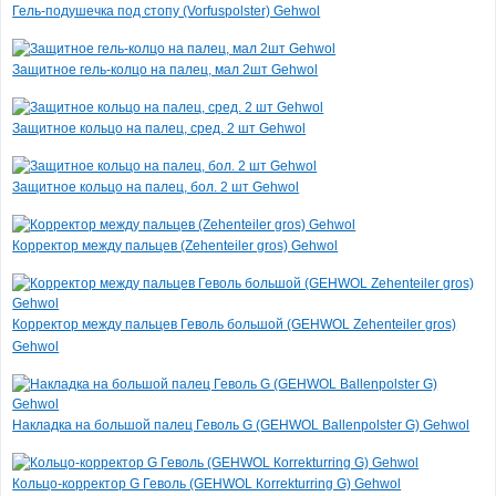
Гель-подушечка под стопу (Vorfuspolster) Gehwol
Anti-Stretch Mark
Защитное гель-колцо на палец, мал 2шт Gehwol
Cream Body-Breast /
Крем против
растяжек на основе
Защитное кольцо на палец, сред. 2 шт Gehwol
водорослей (с
гликолевой кислотой)
Guam
Защитное кольцо на палец, бол. 2 шт Gehwol
2 700 руб.
(-20%)
2 160 руб.
Корректор между пальцев (Zehenteiler gros) Gehwol
Все товары дня
Корректор между пальцев Геволь большой (GEHWOL Zehenteiler gros)
Gehwol
Накладка на большой палец Геволь G (GEHWOL Ballenpolster G) Gehwol
Кольцо-корректор G Геволь (GEHWOL Кorrekturring G) Gehwol