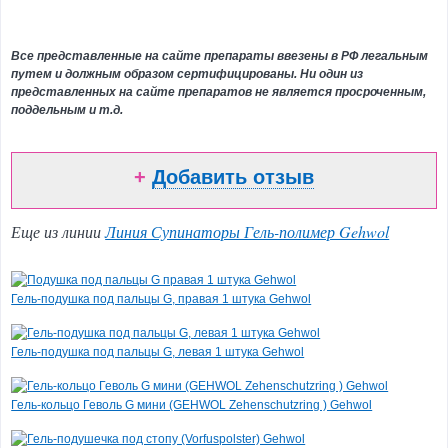
Эпиляция
и
парафинотерапия
Все представленные на сайте препараты ввезены в РФ легальным
Ароматерапия
путем и должным образом сертифицированы. Ни один из
представленных на сайте препаратов не является просроченным,
Косметика
поддельным и т.д.
для
соляриев
Подарочные
+
Добавить отзыв
наборы
и
сертификаты
Еще из линии
Линия Супинаторы Гель-полимер Gehwol
Парфюмерия
Детская
Гель-подушка под пальцы G, правая 1 штука Gehwol
гамма
Товар
Гель-подушка под пальцы G, левая 1 штука Gehwol
дня
Гель-кольцо Геволь G мини (GEHWOL Zehenschutzring ) Gehwol