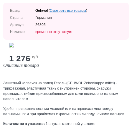
за
лицом
Брэнд
Gehwol
(
Смотреть все товары
)
Уход
Страна
Германия
за
Артикул
26805
телом
Наличие
временно отсутствует
Уход
за
руками
1 276
руб.
Уход
за
Описание товара
ногами
Средства
для
Защитный колпачок на палец Геволь (GEHWOL Zehenkappe mittel) -
волос
трикотажная, эластичная ткань с внутренней стороны, снаружи
прокладка с гибким приспособленным для кожи полимерно-гелевым
Декоративная
наполнителем.
косметика
Удобен при возникновении мозолей или натершихся мест между
Уход
пальцами ног и при проблемах с краем ногтя или подушечками пальцев.
для
мужчин
Количество в упаковке:
1 штука в картонной упаковке.