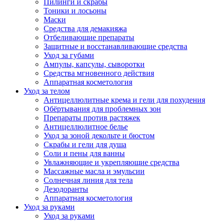
Пилинги и скрабы
Тоники и лосьоны
Маски
Средства для демакияжа
Отбеливающие препараты
Защитные и восстанавливающие средства
Уход за губами
Ампулы, капсулы, сыворотки
Средства мгновенного действия
Аппаратная косметология
Уход за телом
Антицеллюлитные крема и гели для похудения
Обёртывания для проблемных зон
Препараты против растяжек
Антицеллюлитное белье
Уход за зоной декольте и бюстом
Скрабы и гели для душа
Соли и пены для ванны
Увлажняющие и укрепляющие средства
Массажные масла и эмульсии
Солнечная линия для тела
Дезодоранты
Аппаратная косметология
Уход за руками
Уход за руками