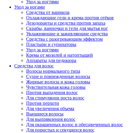
Уход за ногтями
Уход за ногами
Средства от варикоза
Охлаждающие гели и крема против отёков
Дезодоранты и средства против запаха
Скрабы, ванночки и гели для мытья ног
Увлажняющие и заживляющие средства
Средства с разогревающим эффектом
Пластыри и супинаторы
Уход за ногтями
Крема от мозолей и натоптышей
Аппараты для педикюра
Средства для волос
Волосы нормального типа
Сухие и поврежденные волосы
Жирные волосы и кожа головы
Чувствительная кожа головы
Против выпадения волос
Для стимуляции роста волос
Против перхоти
Для увеличения объема
Вьющиеся волосы
Для выпрямления волос
Для окрашенных волос и обесцвеченных волос
Для пористых и секущихся волос