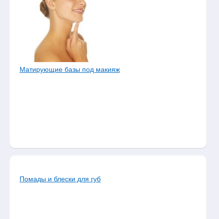
каталога
Поможем
выбрать
подарок!
Уход
за
лицом
Матирующие базы под макияж
Уход
за
телом
Уход
за
руками
Уход
за
ногами
Помады и блески для губ
Средства
для
волос
Декоративная