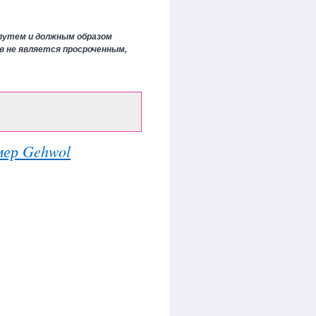
путем и должным образом
в не является просроченным,
мер Gehwol