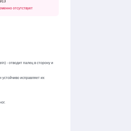
913
еменно отсутствует
n) - отводит палец в сторону и
и устойчиво исправляет их
ог.