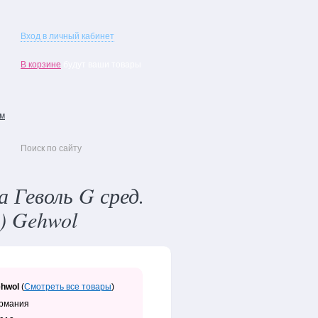
Вход в личный кабинет
В корзине
будут ваши товары
ам
 Геволь G сред.
) Gehwol
hwol
(
Смотреть все товары
)
рмания