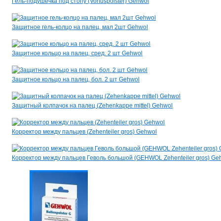
Гель-подушечка под стопу (Vorfuspolster) Gehwol
Защитное гель-колцо на палец, мал 2шт Gehwol
Защитное кольцо на палец, сред. 2 шт Gehwol
Защитное кольцо на палец, бол. 2 шт Gehwol
Защитный колпачок на палец (Zehenkappe mittel) Gehwol
Корректор между пальцев (Zehenteiler gros) Gehwol
Корректор между пальцев Геволь большой (GEHWOL Zehenteiler gros) Ge