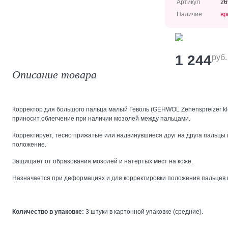
Артикул
26
Наличие
вр
1 244
руб.
Описание товара
Корректор для большого пальца малый Геволь (GEHWOL Zehenspreizer klei
приносит облегчение при наличии мозолей между пальцами.
Корректирует, тесно прижатые или надвинувшиеся друг на друга пальцы 
положение.
Защищает от образования мозолей и натертых мест на коже.
Назначается при деформациях и для корректировки положения пальцев н
Количество в упаковке:
3 штуки в картонной упаковке (средние).