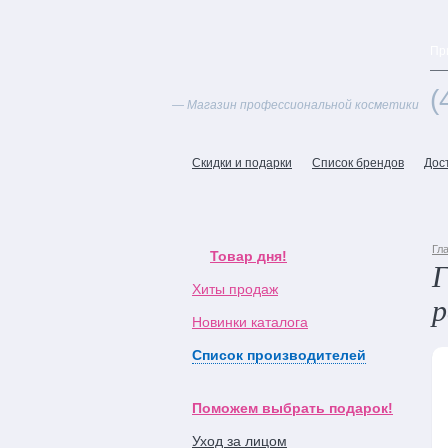
Пр
(
— Магазин профессиональной косметики
Скидки и подарки
Список брендов
Дос
Гл
Товар дня!
Г
Хиты продаж
р
Новинки каталога
Список производителей
Поможем выбрать подарок!
Уход за лицом