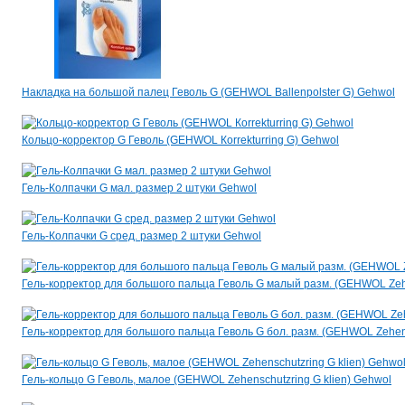
Накладка на большой палец Геволь G (GEHWOL Ballenpolster G) Gehwol
Кольцо-корректор G Геволь (GEHWOL Кorrekturring G) Gehwol
Гель-Колпачки G мал. размер 2 штуки Gehwol
Гель-Колпачки G сред. размер 2 штуки Gehwol
Гель-корректор для большого пальца Геволь G малый разм. (GEHWOL Zehe
Гель-корректор для большого пальца Геволь G бол. разм. (GEHWOL Zehens
Гель-кольцо G Геволь, малое (GEHWOL Zehenschutzring G klien) Gehwol