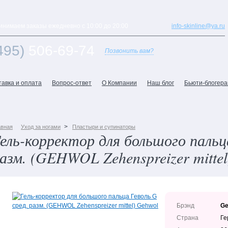
инимаем заказы ежедневно с 10:00 до 20:00
info-skinline@ya.ru
495)
506-69-74
Позвонить вам?
тавка и оплата
Вопрос-ответ
О Компании
Наш блог
Бьюти-блогер
>
авная
Уход за ногами
Пластыри и супинаторы
ель-корректор для большого пальца
азм. (GEHWOL Zehenspreizer mittel
Брэнд
Ge
Страна
Ге