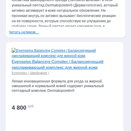
Косметика Швейцарского бренда Evenswiss включает в себя
Новинки
уникальный пептид Dermatopoietin® (Дерматопоэтин), который
каталога
активно активирует в коже натуральное обновление. Не
проникая внутрь он активно вызывает биологические реакции
Поможем
на ее поверхности, которые способствую ее улучшению до
выбрать
глубоких слоев. Данный пептид играет ключевую роль в
подарок!
выработки коллагена, эластина и гиалуроновой кислоты, что
Читать целиком ...
способствует обновлению и омоложению кожи натуральным
Уход
образом. Высокое качество Evenswiss, эффективные
за
ингредиенты позволяют значительно замедлить старение кожи
лицом
и на долго поддерживать ее здоровой.
Уход
Evenswiss Balancing Complex / Балансирующий
за
омолаживающий комплекс для жирной кожи
телом
Evenswiss ( Швейцария )
Уход
Легкая инновационная формула для ухода за жирной,
за
смешанной и нормальной кожей содержит уникальный
руками
пептидный комплекс Dermatopoietin®
Уход
за
руб.
4 800
ногами
Средства
для
волос