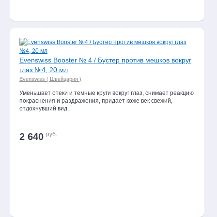
Товар
дня
Vefer Bio Aloe
Evenswiss Booster № 4 / Бустер против мешков вокруг
Saponetta Maxi /
глаз №4, 20 мл
Классическая
Evenswiss ( Швейцария )
ортопедическая
подушка с экстрактом
Уменьшает отеки и темные круги вокруг глаз, снимает реакцию
алоэ вера, эффектом
покраснения и раздражения, придает коже век свежий,
отдохнувший вид.
памяти и
антидавления для
мужчин
руб.
2 640
9 020 руб.
(-25%)
6 765 руб.
Все товары дня