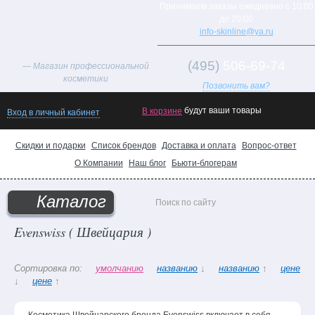
Принимаем заказы ежедневно с 10:00
до 20:00
info-skinline@ya.ru
(495)
506-69-74
— Магазин профессиональной
косметики
Позвонить вам?
будут ваши товары
В корзине
Вход в личный кабинет
Скидки и подарки
Список брендов
Доставка и оплата
Вопрос-ответ
О Компании
Наш блог
Бьюти-блогерам
Каталог
Evenswiss ( Швейцария )
Товар
дня!
Сортировка по:
умолчанию
названию
↓
названию
↑
цене
↓
цене
↑
Хиты
продаж