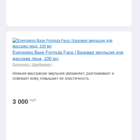
Декоративная
косметика
Уход
для
мужчин
Эпиляция
и
Evenswiss Base Formula Face / Базовая эмульсия для
парафинотерапия
массажа лица, 100 мл
Ароматерапия
Evenswiss ( Швейцария )
Нежная массажная эмульсия увлажняет, разглаживает и
Косметика
освежает кожу, повышает ее эластичность.
для
соляриев
Подарочные
руб.
3 000
наборы
и
сертификаты
Парфюмерия
Детская
гамма