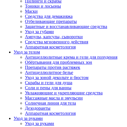
Пилинги и скрабы
Тоники и лосьоны
Маски
Средства для демакияжа
Отбеливающие препараты
Защитные и восстанавливающие средства
Уход за губами
Ампулы, капсулы, сыворотки
Средства мгновенного действия
Аппаратная косметология
Уход за телом
Антицеллюлитные крема и гели для похудения
Обёртывания для проблемных зон
Препараты против растяжек
Антицеллюлитное белье
Уход за зоной декольте и бюстом
Скрабы и гели для душа
Соли и пены для ванны
Увлажняющие и укрепляющие средства
Массажные масла и эмульсии
Солнечная линия для тела
Дезодоранты
Аппаратная косметология
Уход за руками
Уход за руками