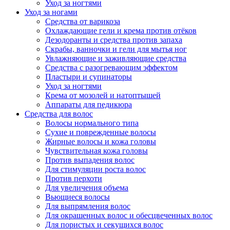
Уход за ногтями
Уход за ногами
Средства от варикоза
Охлаждающие гели и крема против отёков
Дезодоранты и средства против запаха
Скрабы, ванночки и гели для мытья ног
Увлажняющие и заживляющие средства
Средства с разогревающим эффектом
Пластыри и супинаторы
Уход за ногтями
Крема от мозолей и натоптышей
Аппараты для педикюра
Средства для волос
Волосы нормального типа
Сухие и поврежденные волосы
Жирные волосы и кожа головы
Чувствительная кожа головы
Против выпадения волос
Для стимуляции роста волос
Против перхоти
Для увеличения объема
Вьющиеся волосы
Для выпрямления волос
Для окрашенных волос и обесцвеченных волос
Для пористых и секущихся волос