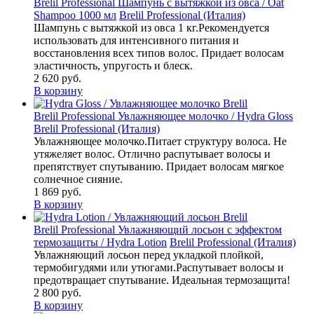
Brelil Professional Шампунь с вытяжкой из овса / Oat
Shampoo 1000 мл
Brelil Professional (Италия)
Шампунь с вытяжкой из овса 1 кг.Рекомендуется
использовать для интенсивного питания и
восстановления всех типов волос. Придает волосам
эластичность, упругость и блеск.
2 620
руб.
В корзину
Brelil Professional Увлажняющее молочко / Hydra Gloss
Brelil Professional (Италия)
Увлажняющее молочко.Питает структуру волоса. Не
утяжеляет волос. Отлично распутывает волосы и
препятствует спутыванию. Придает волосам мягкое
солнечное сияние.
1 869
руб.
В корзину
Brelil Professional Увлажняющий лосьон с эффектом
термозащиты / Hydra Lotion
Brelil Professional (Италия)
Увлажняющий лосьон перед укладкой плойкой,
термобигудями или утюгами.Распутывает волосы и
предотвращает спутывание. Идеальная термозащита!
2 800
руб.
В корзину