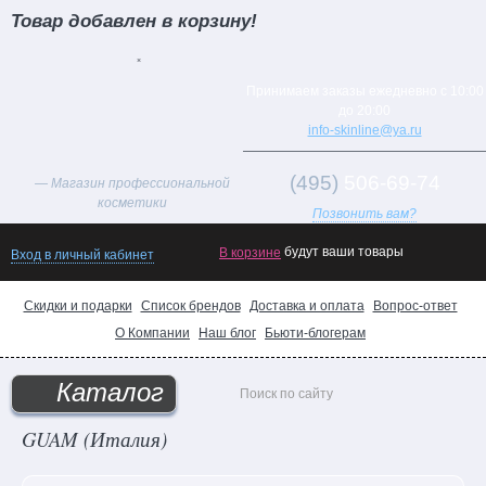
Товар добавлен в корзину!
×
Принимаем заказы ежедневно с 10:00
до 20:00
info-skinline@ya.ru
(495)
506-69-74
— Магазин профессиональной
косметики
Позвонить вам?
будут ваши товары
В корзине
Вход в личный кабинет
Скидки и подарки
Список брендов
Доставка и оплата
Вопрос-ответ
О Компании
Наш блог
Бьюти-блогерам
Каталог
GUAM (Италия)
Товар
дня!