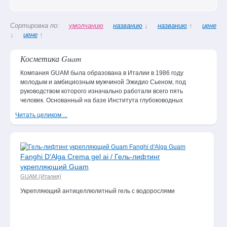
Парфюмерия
Детская
Сортировка по:
умолчанию
названию
↓
названию
↑
цене
гамма
↓
цене
↑
Товар
Косметика Guam
дня
Компания GUAM была образована в Италии в 1986 году
молодым и амбициозным мужчиной Эжидио Сьеном, под
руководством которого изначально работали всего пять
человек. Основанный на базе Института глубоководных
Etre Belle Masque
исследований LACOTE, бренд GUAM быстро вышел за
Creme au Collagen /
Читать целиком ...
пределы своей родины и стал продаваться по всему миру.
Крем-маска с
коллагеном
1 980 руб.
Fаnghi D'Alga Crema gel ai / Гель-лифтинг
1 700 руб.
укрепляющий Guam
GUAM (Италия)
Все товары дня
Укрепляющий антицеллюлитный гель с водорослями