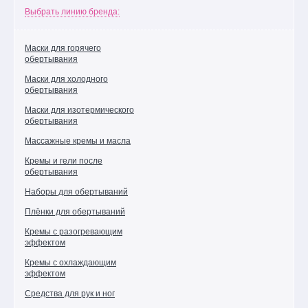
Выбрать линию бренда:
Хиты
продаж
Маски для горячего
Новинки
обертывания
каталога
Маски для холодного
Поможем
обертывания
выбрать
Маски для изотермического
подарок!
обертывания
Уход
Массажные кремы и масла
за
Кремы и гели после
лицом
обертывания
Уход
Наборы для обертываний
за
телом
Плёнки для обертываний
Уход
Кремы с разогревающим
за
эффектом
руками
Кремы с охлаждающим
эффектом
Уход
за
Средства для рук и ног
ногами