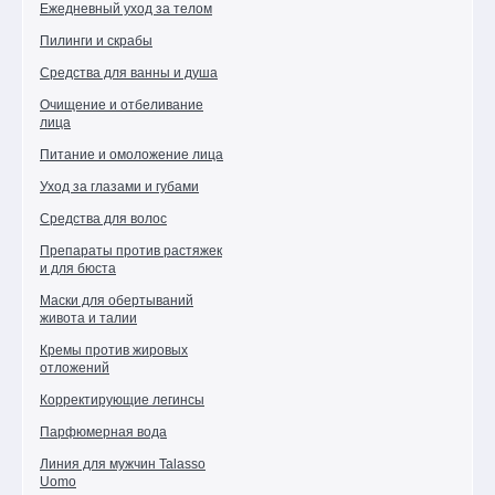
Ежедневный уход за телом
Средства
Пилинги и скрабы
для
волос
Средства для ванны и душа
Декоративная
Очищение и отбеливание
косметика
лица
Питание и омоложение лица
Уход
для
Уход за глазами и губами
мужчин
Средства для волос
Эпиляция
и
Препараты против растяжек
и для бюста
парафинотерапия
Маски для обертываний
Ароматерапия
живота и талии
Косметика
Кремы против жировых
для
отложений
соляриев
Корректирующие легинсы
Подарочные
Парфюмерная вода
наборы
и
Линия для мужчин Talasso
сертификаты
Uomo