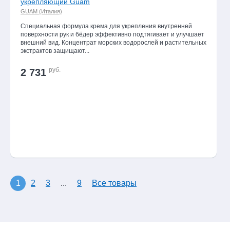
укрепляющий Guam
GUAM (Италия)
Специальная формула крема для укрепления внутренней
поверхности рук и бёдер эффективно подтягивает и улучшает
внешний вид. Концентрат морских водорослей и растительных
экстрактов защищают...
руб.
2 731
1
2
3
...
9
Все товары