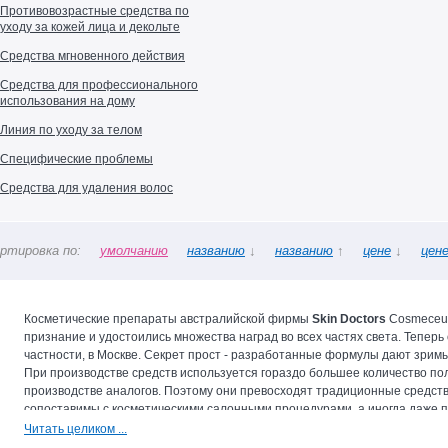
Противовозрастные средства по
уходу за кожей лица и декольте
Средства мгновенного действия
Средства для профессионального
использования на дому
Линия по уходу за телом
Специфические проблемы
Средства для удаления волос
ртировка по:
умолчанию
названию
↓
названию
↑
цене
↓
цен
Косметические препараты австралийской фирмы
Skin Doctors
Cosmeceuti
признание и удостоились множества наград во всех частях света. Теперь 
частности, в Москве. Секрет прост - разработанные формулы дают зримы
При производстве средств используется гораздо большее количество по
производстве аналогов. Поэтому они превосходят традиционные средства
сопоставимы с косметическими салонными процедурами, а иногда даже п
Skin doctors
обладают ярко выраженным лечебным эффектом. Таким обра
Читать целиком ...
максимально эффективно решают основные косметологические проблем