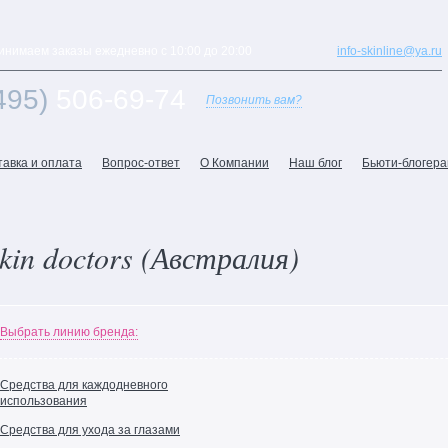
инимаем заказы ежедневно с 10:00 до 20:00
info-skinline@ya.ru
495)
506-69-74
Позвонить вам?
тавка и оплата
Вопрос-ответ
О Компании
Наш блог
Бьюти-блогер
kin doctors (Австралия)
Выбрать линию бренда:
Средства для каждодневного
использования
Средства для ухода за глазами