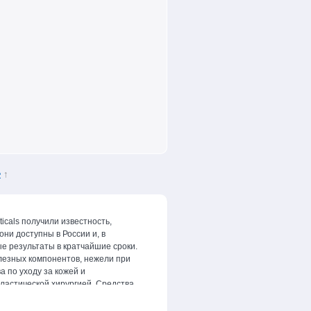
е
↑
cals получили известность,
они доступны в России и, в
е результаты в кратчайшие сроки.
лезных компонентов, нежели при
 по уходу за кожей и
ластической хирургией. Средства
зом препараты Skin Doctors
ы. Вопрос
где купить skin doctors