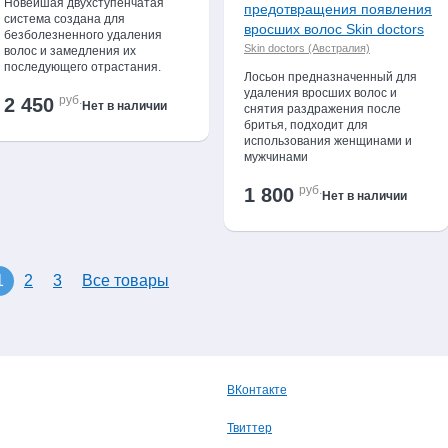
Новейшая двухступенчатая
предотвращения появления
система создана для
вросших волос Skin doctors
безболезненного удаления
Skin doctors (Австралия)
волос и замедления их
последующего отрастания.
Лосьон предназначенный для
удаления вросших волос и
руб.
2 450
Нет в наличии
снятия раздражения после
бритья, подходит для
использования женщинами и
мужчинами
руб.
1 800
Нет в наличии
1
2
3
Все товары
ВКонтакте
Твиттер