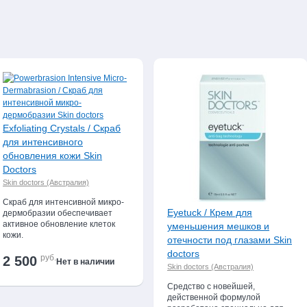
Exfoliating Crystals / Скраб
для интенсивного
обновления кожи Skin
Doctors
Skin doctors (Австралия)
Скраб для интенсивной микро-
Eyetuck / Крем для
дермобразии обеспечивает
активное обновление клеток
уменьшения мешков и
кожи.
отечности под глазами Skin
doctors
руб.
2 500
Нет в наличии
Skin doctors (Австралия)
Средство с новейшей,
действенной формулой