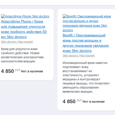
больше не стоит! Заказать
косметику Skin Doctors
(скин докторс) в Москв
6974. Для постоянных клиентов доступны скидки и акции, в том числе и на
заказ и становитесь постоянным клиентом нашего
интернет-магазина п
Antarctilyne Plump / Крем
для повышения упругости
кожи тройного действия 50
Beelift / Омолаживающий
мл Skin doctors
крем против морщин и
Skin doctors (Австралия)
других признаков увядания
Крем для упругости кожи
кожи Skin doctors
тройного действия. Новая
Skin doctors (Австралия)
косметическая альтернатива
наполнителям морщин.
Инновационный крем заметно
подтягивает кожу,
руб.
4 850
восстанавливает ее
Нет в наличии
эластичность, устраняет
морщины и контролирует
лицевые мышцы, что позволяет
уменьшить образование
мимических морщин.
руб.
4 850
Нет в наличии