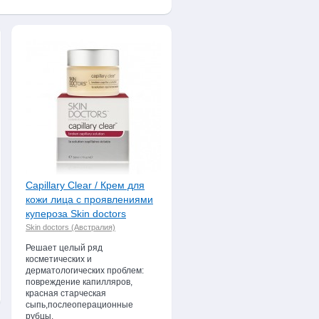
е вы можете по тел. (495) 506-
 косметику Skindoctors. Делайте
рофессиональной косметики
.
Capillary Clear / Крем для
кожи лица с проявлениями
купероза Skin doctors
Skin doctors (Австралия)
Решает целый ряд
косметических и
дерматологических проблем:
повреждение капилляров,
красная старческая
сыпь,послеоперационные
рубцы.