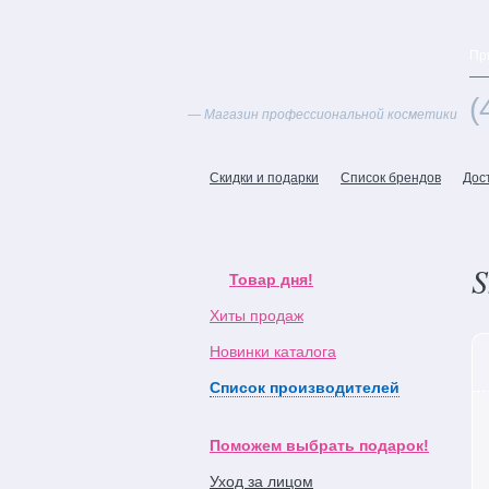
Пр
(
— Магазин профессиональной косметики
Скидки и подарки
Список брендов
Дос
S
Товар дня!
Хиты продаж
Новинки каталога
Список производителей
Поможем выбрать подарок!
Уход за лицом