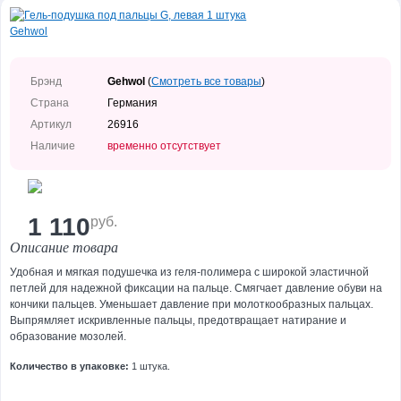
Уход
за
лицом
Уход
за
Брэнд
Gehwol
(
Смотреть все товары
)
телом
Страна
Германия
Артикул
26916
Уход
за
Наличие
временно отсутствует
руками
Уход
за
ногами
1 110
руб.
Описание товара
Средства
для
Удобная и мягкая подушечка из геля-полимера с широкой эластичной
волос
петлей для надежной фиксации на пальце. Смягчает давление обуви на
кончики пальцев. Уменьшает давление при молоткообразных пальцах.
Декоративная
Выпрямляет искривленные пальцы, предотвращает натирание и
косметика
образование мозолей.
Уход
Количество в упаковке:
1 штука.
для
мужчин