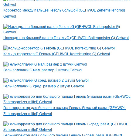
Корректор между пальцев Геволь большой (GEHWOL Zehenteiler gros)
Gehwol
Накладка на большой палец Геволь G (GEHWOL Ballenpolster G) Gehwol
Кольцо-корректор G Геволь (GEHWOL Кorrekturring G) Gehwol
Гель-Колпачки G мал. размер 2 штуки Gehwol
Гель-Колпачки G сред. размер 2 штуки Gehwol
Гель-корректор для большого пальца Геволь G малый разм. (GEHWOL
Zehenspreizer mittel) Gehwol
Гель-корректор для большого пальца Геволь G сред. разм. (GEHWOL