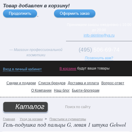
Товар добавлен в корзину!
×
Принимаем заказы ежедневно с 10:00
до 20:00
info-skinline@ya.ru
(495)
506-69-74
— Магазин профессиональной
косметики
Позвонить вам?
Товар
будут ваши товары
В корзине
Вход в личный кабинет
дня!
Хиты
Скидки и подарки
Список брендов
Доставка и оплата
Вопрос-ответ
продаж
О Компании
Наш блог
Бьюти-блогерам
Новинки
каталога
Каталог
Поможем
выбрать
>
Главная
Уход за ногами
Пластыри и супинаторы
Гель-подушка под пальцы G, левая 1 штука Gehwol
подарок!