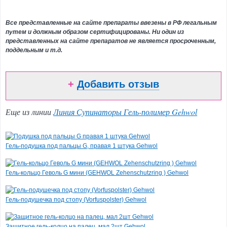
Эпиляция
и
Все представленные на сайте препараты ввезены в РФ легальным
парафинотерапия
путем и должным образом сертифицированы. Ни один из
представленных на сайте препаратов не является просроченным,
Ароматерапия
поддельным и т.д.
Косметика
для
соляриев
+
Добавить отзыв
Подарочные
наборы
Еще из линии
Линия Супинаторы Гель-полимер Gehwol
и
сертификаты
Парфюмерия
Гель-подушка под пальцы G, правая 1 штука Gehwol
Детская
гамма
Гель-кольцо Геволь G мини (GEHWOL Zehenschutzring ) Gehwol
Товар
дня
Гель-подушечка под стопу (Vorfuspolster) Gehwol
Inthenso / Крем
Защитное гель-колцо на палец, мал 2шт Gehwol