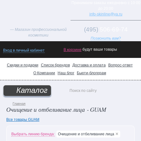
Принимаем заказы ежедневно с 10:00
до 20:00
info-skinline@ya.ru
(495)
506-69-74
— Магазин профессиональной
косметики
Позвонить вам?
будут ваши товары
В корзине
Вход в личный кабинет
Скидки и подарки
Список брендов
Доставка и оплата
Вопрос-ответ
О Компании
Наш блог
Бьюти-блогерам
Каталог
Главная
Очищение и отбеливание лица ‐ GUAM
Все товары GUAM
✕
Выбрать линию бренда:
Очищение и отбеливание лица