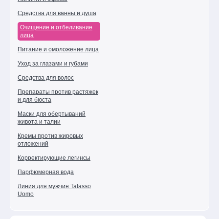
Уход
Средства для ванны и душа
за
ногами
Очищение и отбеливание
лица
Средства
Питание и омоложение лица
для
волос
Уход за глазами и губами
Декоративная
Средства для волос
косметика
Препараты против растяжек
и для бюста
Уход
для
Маски для обертываний
мужчин
живота и талии
Эпиляция
Кремы против жировых
и
отложений
парафинотерапия
Корректирующие легинсы
Ароматерапия
Парфюмерная вода
Косметика
Линия для мужчин Talasso
для
Uomo
соляриев
Подарочные