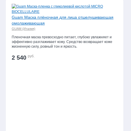
наборы
и
сертификаты
Guam Маска плёночная для лица отшелушивающая
омолаживающая
Парфюмерия
GUAM (Италия)
Детская
Пленочная маска превосходно питает, глубоко увлажняет и
гамма
эффективно разглаживает кожу. Средство возвращает коже
жизненную силу, ровный тон и яркость.
Товар
дня
руб.
2 540
Biodato Specialistica /
Крем
антицеллюлитный (с
повышенным
содержанием йода)
Guam
3 490 руб.
(-20%)