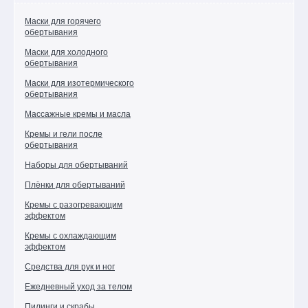
Маски для горячего
Товар
обертывания
дня!
Маски для холодного
Хиты
обертывания
продаж
Маски для изотермического
обертывания
Новинки
каталога
Массажные кремы и масла
Поможем
Кремы и гели после
обертывания
выбрать
подарок!
Наборы для обертываний
Уход
Плёнки для обертываний
за
Кремы с разогревающим
лицом
эффектом
Уход
Кремы с охлаждающим
за
эффектом
телом
Средства для рук и ног
Уход
за
Ежедневный уход за телом
руками
Пилинги и скрабы