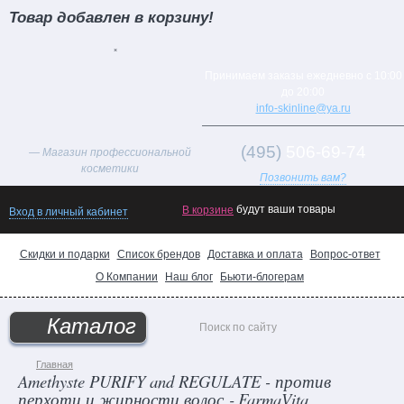
Товар добавлен в корзину!
×
Принимаем заказы ежедневно с 10:00
до 20:00
info-skinline@ya.ru
(495)
506-69-74
— Магазин профессиональной
косметики
Позвонить вам?
будут ваши товары
В корзине
Вход в личный кабинет
Товар
Скидки и подарки
Список брендов
Доставка и оплата
Вопрос-ответ
дня!
О Компании
Наш блог
Бьюти-блогерам
Хиты
продаж
Каталог
Новинки
каталога
Главная
Amethyste PURIFY and REGULATE - против
Поможем
перхоти и жирности волос ‐ FarmaVita
выбрать