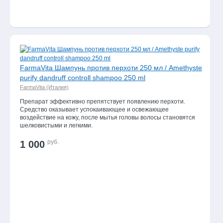
FarmaVita Шампунь против перхоти 250 мл / Amethyste
purify dandruff controll shampoo 250 ml
FarmaVita (Италия)
Препарат эффективно препятствует появлению перхоти.
Средство оказывает успокаивающее и освежающее
воздействие на кожу, после мытья головы волосы становятся
шелковистыми и легкими.
руб.
1 000