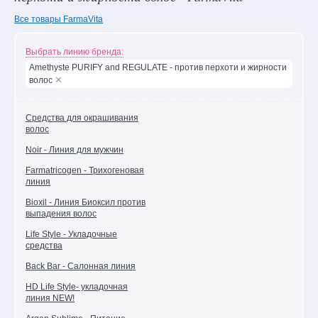
подарок!
Все товары FarmaVita
Уход
за
Выбрать линию бренда:
лицом
Amethyste PURIFY and REGULATE - против перхоти и жирности
✕
волос
Уход
за
телом
Средства для окрашивания
волос
Уход
за
Noir - Линия для мужчин
руками
Farmatricogen - Трихогеновая
Уход
линия
за
Bioxil - Линия Биоксил против
ногами
выпадения волос
Средства
Life Style - Укладочные
для
средства
волос
Back Bar - Салонная линия
Декоративная
HD Life Style- укладочная
косметика
линия NEW!
Уход