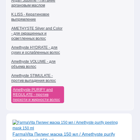
Argan Sublime - Питание
для
аргановым маслом
мужчин
K.LISS - Кератиновое
Эпиляция
выпрямление
и
AMETHYSTE Silver and Color
парафинотерапия
- для окрашенных и
осветленных волос
Ароматерапия
Amethyste HYDRATE - для
Косметика
сухих и ослабленных волос
для
соляриев
Amethyste VOLUME - для
объема волос
Подарочные
Amethyste STIMULATE -
наборы
против выпадения волос
и
сертификаты
Amethyste PURIFY and
REGULATE - против
Парфюмерия
перхоти и жирности волос
Детская
гамма
Товар
дня
FarmaVita Пилинг маска 150 мл / Amethyste purify