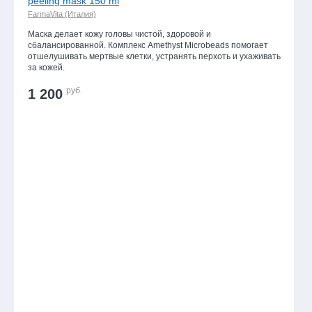
peeling mask 150 ml
FarmaVita (Италия)
Расческа Tangle
Маска делает кожу головы чистой, здоровой и
Teezer Salon Elite
сбалансированной. Комплекс Amethyst Microbeads помогает
Orange Mango
отшелушивать мертвые клетки, устранять перхоть и ухаживать
за кожей.
1 050 руб.
(-15%)
руб.
1 200
893 руб.
Все товары дня