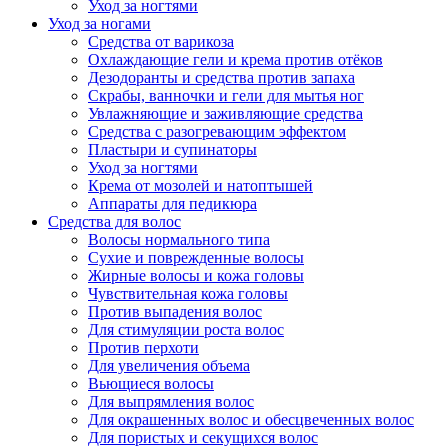
Уход за ногтями
Уход за ногами
Средства от варикоза
Охлаждающие гели и крема против отёков
Дезодоранты и средства против запаха
Скрабы, ванночки и гели для мытья ног
Увлажняющие и заживляющие средства
Средства с разогревающим эффектом
Пластыри и супинаторы
Уход за ногтями
Крема от мозолей и натоптышей
Аппараты для педикюра
Средства для волос
Волосы нормального типа
Сухие и поврежденные волосы
Жирные волосы и кожа головы
Чувствительная кожа головы
Против выпадения волос
Для стимуляции роста волос
Против перхоти
Для увеличения объема
Вьющиеся волосы
Для выпрямления волос
Для окрашенных волос и обесцвеченных волос
Для пористых и секущихся волос