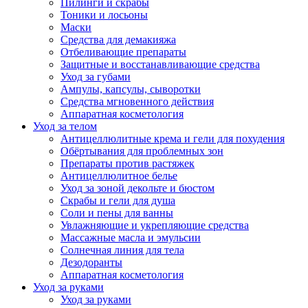
Пилинги и скрабы
Тоники и лосьоны
Маски
Средства для демакияжа
Отбеливающие препараты
Защитные и восстанавливающие средства
Уход за губами
Ампулы, капсулы, сыворотки
Средства мгновенного действия
Аппаратная косметология
Уход за телом
Антицеллюлитные крема и гели для похудения
Обёртывания для проблемных зон
Препараты против растяжек
Антицеллюлитное белье
Уход за зоной декольте и бюстом
Скрабы и гели для душа
Соли и пены для ванны
Увлажняющие и укрепляющие средства
Массажные масла и эмульсии
Солнечная линия для тела
Дезодоранты
Аппаратная косметология
Уход за руками
Уход за руками