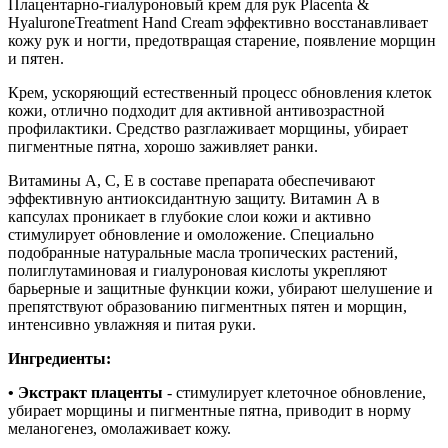
Плацентарно-гиалуроновый крем для рук Placenta &
HyaluronеTreatment Hand Сream эффективно восстанавливает
кожу рук и ногти, предотвращая старение, появление морщин
и пятен.
Крем, ускоряющий естественный процесс обновления клеток
кожи, отлично подходит для активной антивозрастной
профилактики. Средство разглаживает морщины, убирает
пигментные пятна, хорошо заживляет ранки.
Витамины A, C, E в составе препарата обеспечивают
эффективную антиоксидантную защиту. Витамин А в
капсулах проникает в глубокие слои кожи и активно
стимулирует обновление и омоложение. Специально
подобранные натуральные масла тропических растений,
полиглутаминовая и гиалуроновая кислоты укрепляют
барьерные и защитные функции кожи, убирают шелушение и
препятствуют образованию пигментных пятен и морщин,
интенсивно увлажняя и питая руки.
Ингредиенты:
• Экстракт плаценты
- стимулирует клеточное обновление,
убирает морщины и пигментные пятна, приводит в норму
меланогенез, омолаживает кожу.