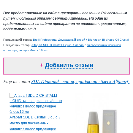
Ароматерапия
Косметика
Все представленные на сайте препараты ввезены в РФ легальным
для
путем и должным образом сертифицированы. Ни один из
соляриев
представленных на сайте препаратов не является просроченным,
поддельным и т.д.
Подарочные
наборы
Предыдущий товар:
Brelil Professional Двухфазный спрей / Bio Argan Bi-phase Oil Crystal
и
Следующий товар:
Alfaparf SDL D Cristalli Liquidi / масло для посечённых кончиков
сертификаты
волос придающее блеск 16 мл
Парфюмерия
+
Добавить отзыв
Детская
гамма
Еще из линии
SDL Diamond - линия, придающая блеск Alfaparf
Товар
дня
Расческа Tangle
Teezer Compact Styler
Alfaparf SDL D Cristalli Liquidi /
Shaun the Sheep
масло для посечённых
кончиков волос придающее