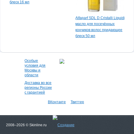
1 200 руб.
(-10%)
блеск 16 мл
1 080 руб.
Все товары дня
Alfaparf SDL D Cristalli Liquidi /
масло для посечённых
кончиков волос придающее
блеск 50 мл
Особые
условия для
Москвы и
области
Доставка во все
регионы России
с гарантией
ВКонтакте
Твиттер
2008–2026 © Skinline.ru