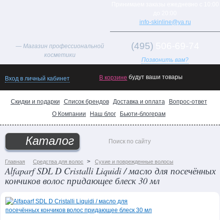
Принимаем заказы ежедневно с 10:00
до 20:00
info-skinline@ya.ru
(495)
506-69-74
— Магазин профессиональной
косметики
Позвонить вам?
Товар
будут ваши товары
В корзине
Вход в личный кабинет
дня!
Хиты
Скидки и подарки
Список брендов
Доставка и оплата
Вопрос-ответ
продаж
О Компании
Наш блог
Бьюти-блогерам
Новинки
каталога
Каталог
Поможем
выбрать
>
Главная
Средства для волос
Сухие и поврежденные волосы
Alfaparf SDL D Cristalli Liquidi / масло для посечённых
подарок!
кончиков волос придающее блеск 30 мл
Уход
за
лицом