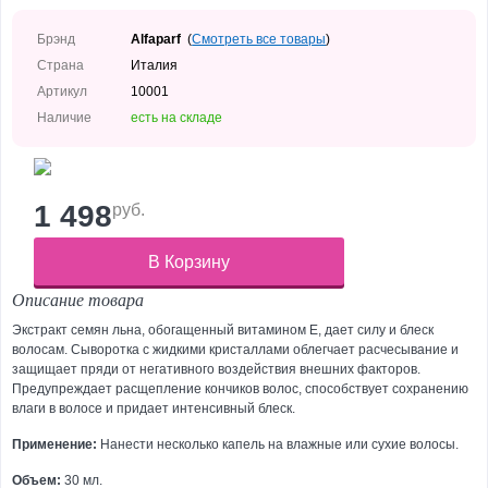
Уход
за
телом
Брэнд
Alfaparf
(
Смотреть все товары
)
Страна
Италия
Уход
Артикул
10001
за
руками
Наличие
есть на складе
Уход
за
ногами
1 498
руб.
Средства
для
волос
Декоративная
Описание товара
косметика
Экстракт семян льна, обогащенный витамином E, дает силу и блеск
Уход
волосам. Сыворотка с жидкими кристаллами облегчает расчесывание и
для
защищает пряди от негативного воздействия внешних факторов.
мужчин
Предупреждает расщепление кончиков волос, способствует сохранению
влаги в волосе и придает интенсивный блеск.
Эпиляция
и
Применение:
Нанести несколько капель на влажные или сухие волосы.
парафинотерапия
Объем:
30 мл.