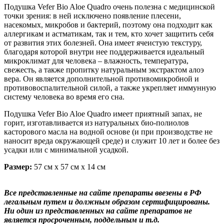
Подушка Vefer Bio Aloe Quadro очень полезна с медицинской
точки зрения: в ней исключено появление плесени,
насекомых, микробов и бактерий, поэтому она подходит как
аллергикам и астматикам, так и тем, кто хочет защитить себя
от развития этих болезней. Она имеет ячеистую текстуру,
благодаря которой внутри нее поддерживается идеальный
микроклимат для человека – влажность, температура,
свежесть, а также пропитку натуральным экстрактом алоэ
вера. Он является дополнительной противомикробной и
противовоспалительной силой, а также укрепляет иммунную
систему человека во время его сна.
Подушка Vefer Bio Aloe Quadro имеет приятный запах, не
горит, изготавливается из натуральных био-полиолов
касторового масла на водной основе (и при производстве не
наносит вреда окружающей среде) и служит 10 лет и более без
усадки или с минимальной усадкой.
Размер:
57 см х 57 см х 14 см
Все представленные на сайте препараты ввезены в РФ
легальным путем и должным образом сертифицированы.
Ни один из представленных на сайте препаратов не
является просроченным, поддельным и т.д.