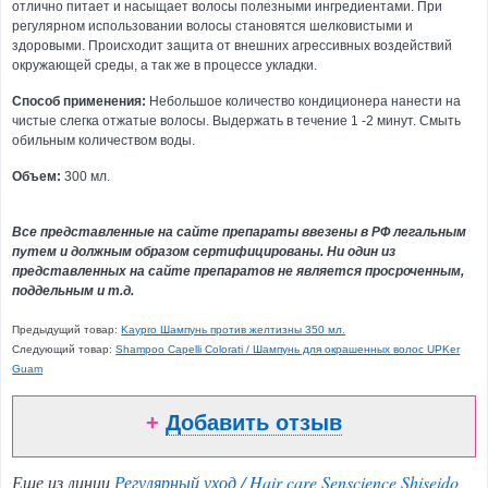
мужчин
отлично питает и насыщает волосы полезными ингредиентами. При
регулярном использовании волосы становятся шелковистыми и
Эпиляция
здоровыми. Происходит защита от внешних агрессивных воздействий
и
окружающей среды, а так же в процессе укладки.
парафинотерапия
Способ применения:
Небольшое количество кондиционера нане­сти на
Ароматерапия
чистые слегка отжатые воло­сы. Выдержать в течение 1 -2 минут. Смыть
оби­льным количеством воды.
Косметика
для
Объем:
300 мл.
соляриев
Подарочные
Все представленные на сайте препараты ввезены в РФ легальным
наборы
путем и должным образом сертифицированы. Ни один из
и
представленных на сайте препаратов не является просроченным,
сертификаты
поддельным и т.д.
Парфюмерия
Предыдущий товар:
Kaypro Шампунь против желтизны 350 мл.
Детская
Следующий товар:
Shampoo Capelli Colorati / Шампунь для окрашенных волос UPKer
гамма
Guam
Товар
+
Добавить отзыв
дня
Еще из линии
Регулярный уход / Hair care Senscience Shiseido