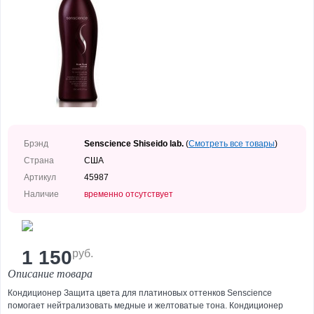
Уход
за
лицом
Уход
за
телом
Уход
за
руками
Брэнд
Senscience Shiseido lab.
(
Смотреть все товары
)
Страна
США
Уход
за
Артикул
45987
ногами
Наличие
временно отсутствует
Средства
для
волос
1 150
руб.
Декоративная
косметика
Описание товара
Уход
Кондиционер Защита цвета для платиновых оттенков Senscience
для
помогает нейтра­лизовать медные и желтоватые тона. Кондиционер