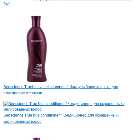
lab.
Vefer Mind Foam Sky
Comfort /
Анатомическая
ортопедическая
подушка с эффектом
памяти и
антидавления для
женщин c выемкой
под плечо для сна на
боку
3 837 руб.
(-25%)
2 878 руб.
Senscience Truehue violet shampoo / Шампунь Защита цвета для
платиновых оттенков
Все товары дня
Senscience True hue conditioner / Кондиционер для окрашенных /
мелированных волос