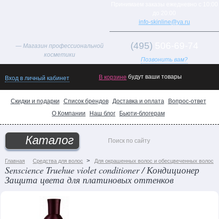
Принимаем заказы ежедневно с 10:00
до 20:00
info-skinline@ya.ru
(495)
506-69-74
— Магазин профессиональной
косметики
Позвонить вам?
будут ваши товары
В корзине
Вход в личный кабинет
Скидки и подарки
Список брендов
Доставка и оплата
Вопрос-ответ
О Компании
Наш блог
Бьюти-блогерам
Товар
дня!
Каталог
Хиты
продаж
>
Главная
Средства для волос
Для окрашенных волос и обесцвеченных волос
Senscience Truehue violet conditioner / Кондиционер
Новинки
Защита цвета для платиновых оттенков
каталога
Поможем
выбрать
подарок!