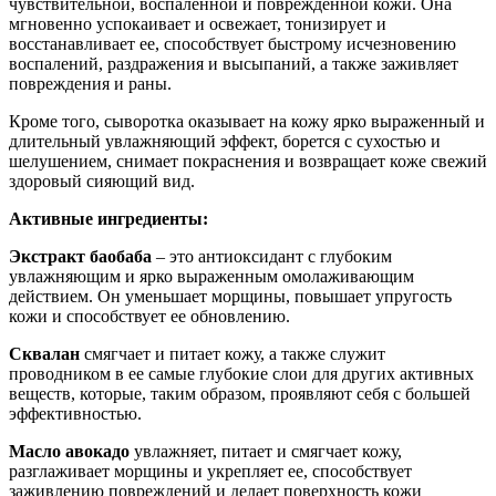
чувствительной, воспаленной и поврежденной кожи. Она
мгновенно успокаивает и освежает, тонизирует и
восстанавливает ее, способствует быстрому исчезновению
воспалений, раздражения и высыпаний, а также заживляет
повреждения и раны.
Кроме того, сыворотка оказывает на кожу ярко выраженный и
длительный увлажняющий эффект, борется с сухостью и
шелушением, снимает покраснения и возвращает коже свежий
здоровый сияющий вид.
Активные ингредиенты:
Экстракт баобаба
– это антиоксидант с глубоким
увлажняющим и ярко выраженным омолаживающим
действием. Он уменьшает морщины, повышает упругость
кожи и способствует ее обновлению.
Сквалан
смягчает и питает кожу, а также служит
проводником в ее самые глубокие слои для других активных
веществ, которые, таким образом, проявляют себя с большей
эффективностью.
Масло авокадо
увлажняет, питает и смягчает кожу,
разглаживает морщины и укрепляет ее, способствует
заживлению повреждений и делает поверхность кожи