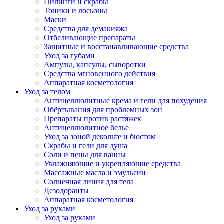
Пилинги и скрабы
Тоники и лосьоны
Маски
Средства для демакияжа
Отбеливающие препараты
Защитные и восстанавливающие средства
Уход за губами
Ампулы, капсулы, сыворотки
Средства мгновенного действия
Аппаратная косметология
Уход за телом
Антицеллюлитные крема и гели для похудения
Обёртывания для проблемных зон
Препараты против растяжек
Антицеллюлитное белье
Уход за зоной декольте и бюстом
Скрабы и гели для душа
Соли и пены для ванны
Увлажняющие и укрепляющие средства
Массажные масла и эмульсии
Солнечная линия для тела
Дезодоранты
Аппаратная косметология
Уход за руками
Уход за руками