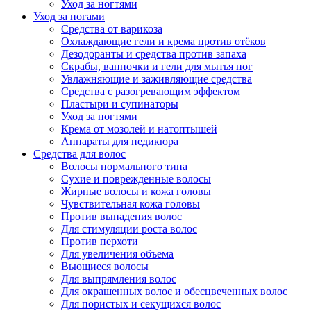
Уход за ногтями
Уход за ногами
Средства от варикоза
Охлаждающие гели и крема против отёков
Дезодоранты и средства против запаха
Скрабы, ванночки и гели для мытья ног
Увлажняющие и заживляющие средства
Средства с разогревающим эффектом
Пластыри и супинаторы
Уход за ногтями
Крема от мозолей и натоптышей
Аппараты для педикюра
Средства для волос
Волосы нормального типа
Сухие и поврежденные волосы
Жирные волосы и кожа головы
Чувствительная кожа головы
Против выпадения волос
Для стимуляции роста волос
Против перхоти
Для увеличения объема
Вьющиеся волосы
Для выпрямления волос
Для окрашенных волос и обесцвеченных волос
Для пористых и секущихся волос